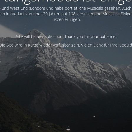
) und West End (London) und habe dort etliche Musicals gesehen. Auc
ch im Verlauf von über 20 Jahren auf 168 verschiedene Musicals. Einige
Inszenierungen.
Site will be available soon. Thank you for your patience!
Die Site wird in Kürze wieder verfügbar sein. Vielen Dank für Ihre Geduld